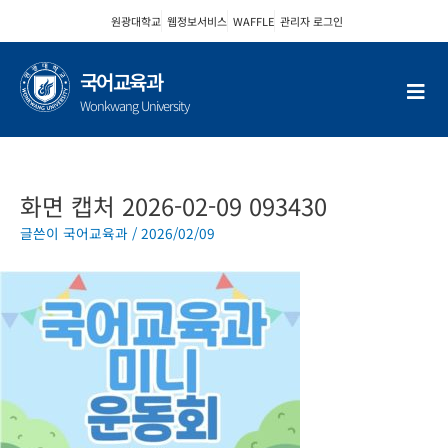
콘
원광대학교
웹정보서비스
WAFFLE
관리자 로그인
텐
츠
로
국어교육과
건
Wonkwang University
너
뛰
기
화면 캡처 2026-02-09 093430
글쓴이
국어교육과
/
2026/02/09