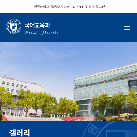
콘
원광대학교
웹정보서비스
WAFFLE
관리자 로그인
텐
츠
로
국어교육과
건
Wonkwang University
너
뛰
기
갤러리