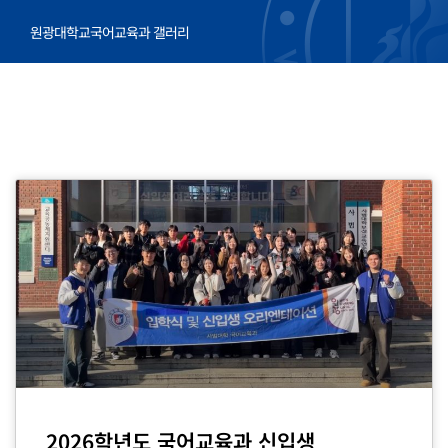
원광대학교국어교육과 갤러리
P
P
P
P
a
a
a
a
g
g
g
g
e
e
e
e
2026학년도 국어교육과 신입생